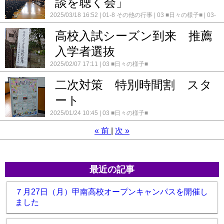
談を聴く会」
2025/03/18 16:52
01-8 その他の行事
03 ■日々の様子■
03-
2 生徒の様子
高校入試シーズン到来 推薦
入学者選抜
2025/02/07 17:11
03 ■日々の様子■
二次対策 特別時間割 スタ
ート
2025/01/24 10:45
03 ■日々の様子■
«
前
次
»
最近の記事
７月27日（月）甲南高校オープンキャンパスを開催し
ました