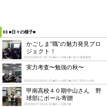
03 ■日々の様子■
かごしま"職"の魅力発見プロ
ジェクト！
2025/12/03 07:38
03 ■日々の様子■
03-3 授業風景
実力考査〜勉強の秋〜
2025/11/12 08:44
03 ■日々の様子■
03-7 日常その他
甲南高校４０期中山さん 野
球部にボール寄贈
2025/06/27 09:44
03 ■日々の様子■