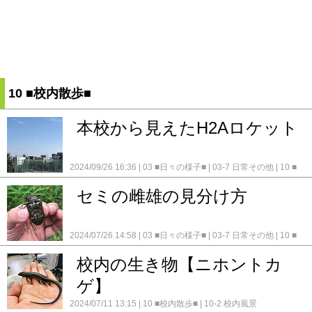
10 ■校内散歩■
本校から見えたH2Aロケット
2024/09/26 16:36
03 ■日々の様子■
03-7 日常その他
10 ■
校内散歩■
10-2 校内風景
セミの雌雄の見分け方
2024/07/26 14:58
03 ■日々の様子■
03-7 日常その他
10 ■
校内散歩■
10-2 校内風景
校内の生き物【ニホントカ
ゲ】
2024/07/11 13:15
10 ■校内散歩■
10-2 校内風景