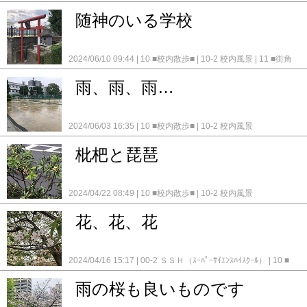
随神のいる学校
2024/06/10 09:44
10 ■校内散歩■
10-2 校内風景
11 ■街角
散歩■
11-1 歴史散歩
雨、雨、雨…
2024/06/03 16:35
10 ■校内散歩■
10-2 校内風景
枇杷と琵琶
2024/04/22 08:49
10 ■校内散歩■
10-2 校内風景
花、花、花
2024/04/16 15:17
00-2 ＳＳＨ（ｽｰﾊﾟｰｻｲｴﾝｽﾊｲｽｸｰﾙ）
10 ■
校内散歩■
10-2 校内風景
雨の桜も良いものです