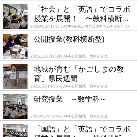
「社会」と「英語」でコラボ
授業を展開！ 〜教科横断...
2022/06/14 17:14
02 ■特色ある教育活動■
02-0 ＳＧＨ（ｽｰ
ﾊﾟｰｸﾞﾛｰﾊﾞﾙﾊｲｽｸｰﾙ）
03-2 生徒の様子
03-4 公開授業・教科
研究会
公開授業(教科横断型)
2021/12/20 12:58
03-4 公開授業・教科研究会
地域が育む「かごしまの教
育」県民週間
2021/11/01 13:54
03-4 公開授業・教科研究会
研究授業 ～数学科～
2021/09/29 09:46
03-4 公開授業・教科研究会
「国語」と「英語」でコラボ