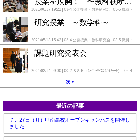
授業を展開！ 〜教科横断...
2021/06/17 19:22
03-4 公開授業・教科研究会
03-5 職員・
来校者の様子
研究授業 ～数学科～
2021/05/13 15:42
03-4 公開授業・教科研究会
03-5 職員・
来校者の様子
課題研究発表会
2021/02/14 09:00
00-2 ＳＳＨ（ｽｰﾊﾟｰｻｲｴﾝｽﾊｲｽｸｰﾙ）
02-4
W-KＩプロジェクト
03-4 公開授業・教科研究会
次
»
最近の記事
７月27日（月）甲南高校オープンキャンパスを開催し
ました