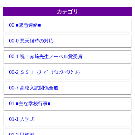
カテゴリ
00 ■緊急連絡■
00-0 悪天候時の対応
00-1 祝！赤﨑先生ノーベル賞受賞！
00-2 ＳＳＨ（ｽｰﾊﾟｰｻｲｴﾝｽﾊｲｽｸｰﾙ）
00-7 高校入試関係全般
01 ■主な学校行事■
01-1 入学式
01-2 甲鶴戦