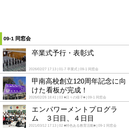
09-1 同窓会
卒業式予行・表彰式
2026/02/27 17:13
01-7 卒業式
09-1 同窓会
甲南高校創立120周年記念に向
けた看板が完成！
2026/02/26 18:41
03 ■日々の様子■
09-1 同窓会
エンパワーメントプログラ
ム ３日目、４日目
2021/03/12 17:13
02 ■特色ある教育活動■
09-1 同窓会