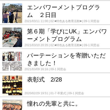
エンパワーメントプログラ
ム ２日目
2021/03/11 11:00
02 ■特色ある教育活動■
09-1 同窓会
第６期「学びにUK」エンパワ
ーメントプログラム
2021/03/10 20:35
02 ■特色ある教育活動■
09-1 同窓会
パーテーションを寄贈いただ
きました！
2021/03/09 16:16
09-1 同窓会
表彰式 2/28
2020/02/29 19:51
01-7 卒業式
09-1 同窓会
憧れの先輩と共に。