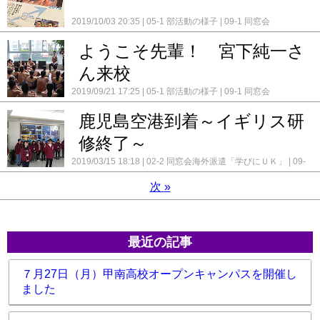
2019/10/03 20:35
05-1 部活動の様子
09-1 同窓会
ようこそ先輩！ ­宮下純一さ
ん来校
2019/09/21 17:25
05-1 部活動の様子
09-1 同窓会
鹿児島空港到着～イギリス研
修終了～
2019/03/15 18:18
02-2 同窓会海外派遣「学びにＵＫ」
09-
1 同窓会
次
»
最近の記事
７月27日（月）甲南高校オープンキャンパスを開催し
ました