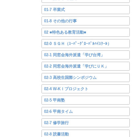
01-7 卒業式
01-8 その他の行事
02 ■特色ある教育活動■
02-0 ＳＧＨ（ｽｰﾊﾟｰｸﾞﾛｰﾊﾞﾙﾊｲｽｸｰﾙ）
02-1 同窓会海外派遣「学び台湾」
02-2 同窓会海外派遣「学びにＵＫ」
02-3 高校生国際シンポジウム
02-4 W-KＩプロジェクト
02-5 甲南塾
02-6 甲南タイム
02-7 修学旅行
02-8 読書活動