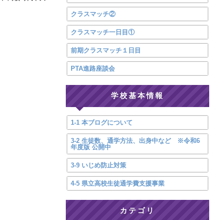
クラスマッチ②
クラスマッチ一日目①
前期クラスマッチ１日目
PTA進路座談会
学校基本情報
1-1 本ブログについて
3-2 生徒数、通学方法、出身中など ※令和6
年度版 公開中
3-9 いじめ防止対策
4-5 県立高校生徒通学費支援事業
カテゴリ