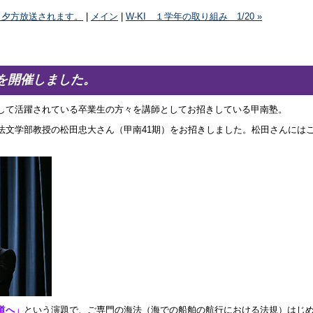
、夕方放送されます。
|
メイン
|
W-KI １学年の取り組み 1/20 »
塾を開催しました。
して活躍されている卒業生の方々を講師としてお招きしている甲南塾。
法文学部教授の松田忠大さん（甲南41期）をお招きしました。松田さんにはこ
道へ」
という演題で、ご専門の海法（海での船舶の航行における法規）はじ