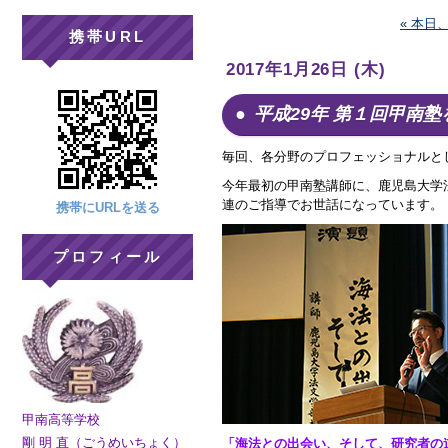
« 本日
携帯URL
2017年1月26日 (木)
平成29年 第１回甲南
毎回、各分野のプロフェッショナルと
今年最初の甲南塾講師に、鹿児島大学
連のご指導でお世話になっています。
携帯にURLを送る
プロフィール
甲南高等学校
剛 明 直（ごうめいちょく）
「海法との出会い、そして、研究者の