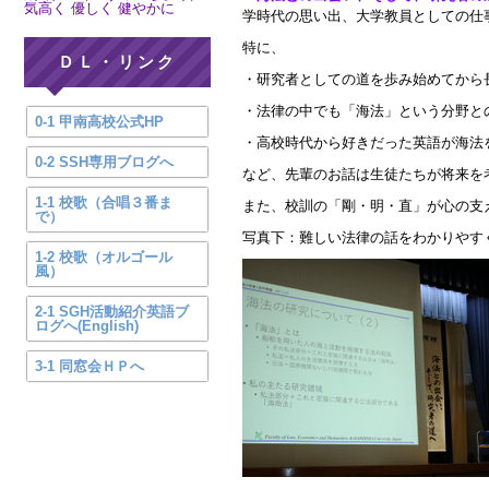
気高く 優しく 健やかに
学時代の思い出、大学教員としての仕
特に、
ＤＬ・リンク
・研究者としての道を歩み始めてから
・法律の中でも「海法」という分野と
0-1 甲南高校公式HP
・高校時代から好きだった英語が海法
0-2 SSH専用ブログへ
など、先輩のお話は生徒たちが将来を
1-1 校歌（合唱３番ま
また、校訓の「剛・明・直」が心の支
で）
写真下：難しい法律の話をわかりやす
1-2 校歌（オルゴール
風）
2-1 SGH活動紹介英語ブ
ログへ(English)
3-1 同窓会ＨＰへ