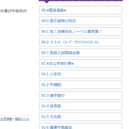
00 ■緊急連絡■
時の喜びや自分の
00-0 悪天候時の対応
00-1 祝！赤﨑先生ノーベル賞受賞！
00-2 ＳＳＨ（ｽｰﾊﾟｰｻｲｴﾝｽﾊｲｽｸｰﾙ）
00-7 高校入試関係全般
01 ■主な学校行事■
01-1 入学式
01-2 甲鶴戦
01-3 修学旅行
01-4 体育祭
01-5 文化祭
2-5 甲南塾
|
個別ページ
01-6 薩摩半島縦走