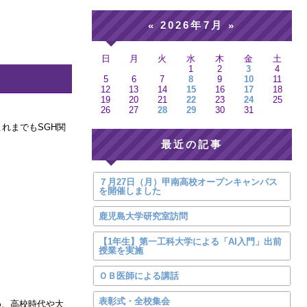
2026年7月
«
»
日
月
火
水
木
金
土
1
2
3
4
5
6
7
8
9
10
11
12
13
14
15
16
17
18
19
20
21
22
23
24
25
26
27
28
29
30
31
れまでもSGH関
最近の記事
７月27日（月）甲南高校オープンキャンパス
を開催しました
鹿児島大学研究室訪問
【1年生】第一工科大学による「AI入門」出前
授業を実施
ＯＢ医師による講話
表彰式・全校集会
め、高校時代や大