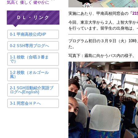
気高く 優しく 健やかに
実施にあたり、甲南高校同窓会の
「2
ＤＬ・リンク
今回、東京大学から２人、上智大学か
を行っています。留学生の出身地は、
0-1 甲南高校公式HP
プログラム初日の３月９日（火）10
0-2 SSH専用ブログへ
た。
写真下：霧島に向かうバス内の様子。
1-1 校歌（合唱３番ま
で）
1-2 校歌（オルゴール
風）
2-1 SGH活動紹介英語ブ
ログへ(English)
3-1 同窓会ＨＰへ