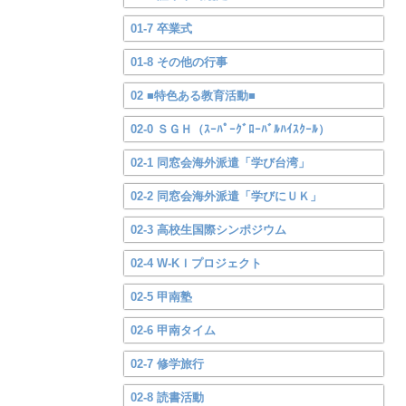
01-7 卒業式
01-8 その他の行事
02 ■特色ある教育活動■
02-0 ＳＧＨ（ｽｰﾊﾟｰｸﾞﾛｰﾊﾞﾙﾊｲｽｸｰﾙ）
02-1 同窓会海外派遣「学び台湾」
02-2 同窓会海外派遣「学びにＵＫ」
02-3 高校生国際シンポジウム
02-4 W-KＩプロジェクト
02-5 甲南塾
02-6 甲南タイム
02-7 修学旅行
02-8 読書活動