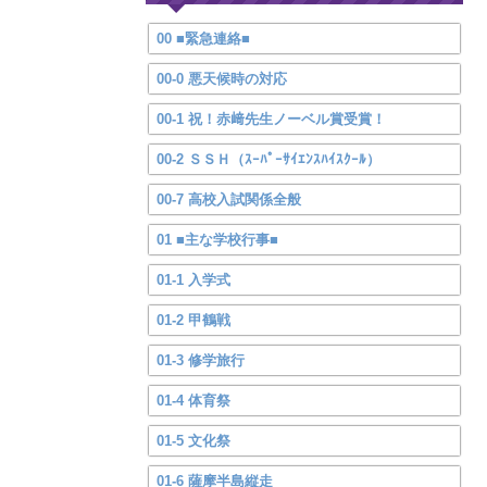
00 ■緊急連絡■
00-0 悪天候時の対応
00-1 祝！赤﨑先生ノーベル賞受賞！
00-2 ＳＳＨ（ｽｰﾊﾟｰｻｲｴﾝｽﾊｲｽｸｰﾙ）
00-7 高校入試関係全般
01 ■主な学校行事■
01-1 入学式
01-2 甲鶴戦
01-3 修学旅行
01-4 体育祭
01-5 文化祭
01-6 薩摩半島縦走