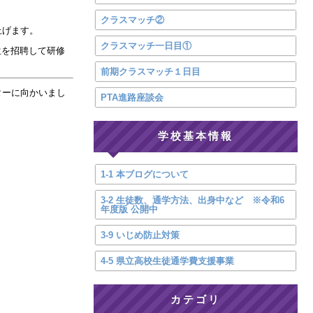
クラスマッチ②
上げます。
クラスマッチ一日目①
生を招聘して研修
前期クラスマッチ１日目
ターに向かいまし
PTA進路座談会
学校基本情報
1-1 本ブログについて
3-2 生徒数、通学方法、出身中など ※令和6
年度版 公開中
3-9 いじめ防止対策
4-5 県立高校生徒通学費支援事業
カテゴリ