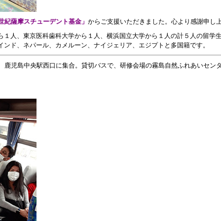
1世紀薩摩スチューデント基金」
からご支援いただきました。心より感謝申し
ら１人、東京医科歯科大学から１人、横浜国立大学から１人の計５人の留学
インド、ネパール、カメルーン、ナイジェリア、エジプトと多国籍です。
時、鹿児島中央駅西口に集合。貸切バスで、研修会場の霧島自然ふれあいセン