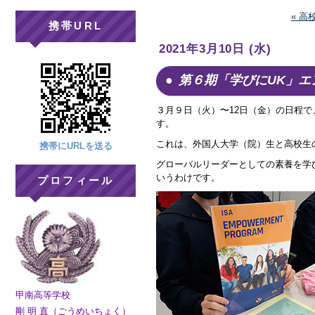
« 高
携帯URL
2021年3月10日 (水)
第６期「学びにUK」エ
３月９日（火）〜12日（金）の日程で
す。
これは、外国人大学（院）生と高校生
携帯にURLを送る
グローバルリーダーとしての素養を学
いうわけです。
プロフィール
甲南高等学校
剛 明 直（ごうめいちょく）