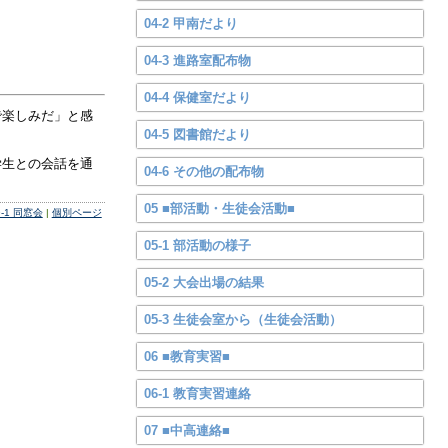
04-2 甲南だより
04-3 進路室配布物
04-4 保健室だより
で楽しみだ」と感
04-5 図書館だより
学生との会話を通
04-6 その他の配布物
05 ■部活動・生徒会活動■
9-1 同窓会
|
個別ページ
05-1 部活動の様子
05-2 大会出場の結果
05-3 生徒会室から（生徒会活動）
06 ■教育実習■
06-1 教育実習連絡
07 ■中高連絡■