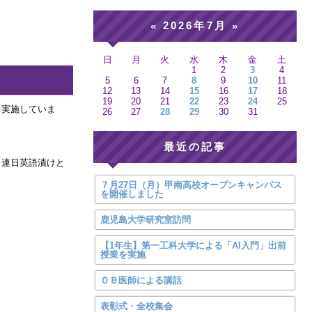
2026年7月
«
»
日
月
火
水
木
金
土
1
2
3
4
5
6
7
8
9
10
11
12
13
14
15
16
17
18
19
20
21
22
23
24
25
を実施していま
26
27
28
29
30
31
最近の記事
。連日英語漬けと
７月27日（月）甲南高校オープンキャンパス
を開催しました
鹿児島大学研究室訪問
【1年生】第一工科大学による「AI入門」出前
授業を実施
ＯＢ医師による講話
表彰式・全校集会