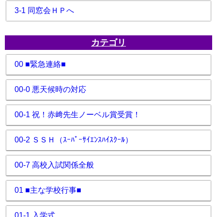
3-1 同窓会ＨＰへ
カテゴリ
00 ■緊急連絡■
00-0 悪天候時の対応
00-1 祝！赤﨑先生ノーベル賞受賞！
00-2 ＳＳＨ（ｽｰﾊﾟｰｻｲｴﾝｽﾊｲｽｸｰﾙ）
00-7 高校入試関係全般
01 ■主な学校行事■
01-1 入学式