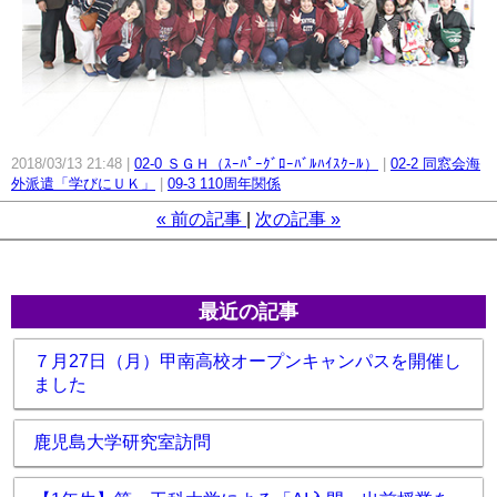
2018/03/13 21:48
02-0 ＳＧＨ（ｽｰﾊﾟｰｸﾞﾛｰﾊﾞﾙﾊｲｽｸｰﾙ）
02-2 同窓会海
外派遣「学びにＵＫ」
09-3 110周年関係
«
前の記事
次の記事
»
最近の記事
７月27日（月）甲南高校オープンキャンパスを開催し
ました
鹿児島大学研究室訪問