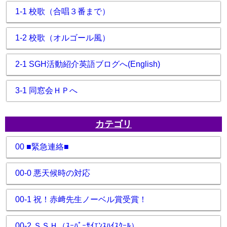
1-1 校歌（合唱３番まで）
1-2 校歌（オルゴール風）
2-1 SGH活動紹介英語ブログへ(English)
3-1 同窓会ＨＰへ
カテゴリ
00 ■緊急連絡■
00-0 悪天候時の対応
00-1 祝！赤﨑先生ノーベル賞受賞！
00-2 ＳＳＨ（ｽｰﾊﾟｰｻｲｴﾝｽﾊｲｽｸｰﾙ）