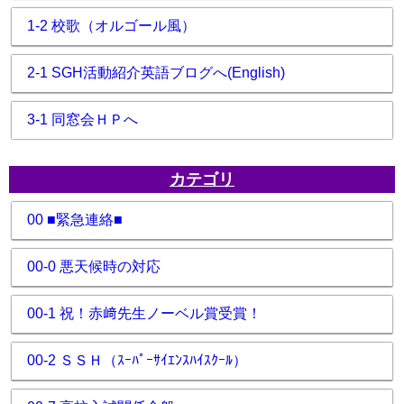
1-2 校歌（オルゴール風）
2-1 SGH活動紹介英語ブログへ(English)
3-1 同窓会ＨＰへ
カテゴリ
00 ■緊急連絡■
00-0 悪天候時の対応
00-1 祝！赤﨑先生ノーベル賞受賞！
00-2 ＳＳＨ（ｽｰﾊﾟｰｻｲｴﾝｽﾊｲｽｸｰﾙ）