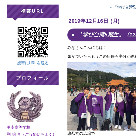
« 「学び台湾5
携帯URL
2019年12月16日 (月)
「学び台湾5期生」（12
みなさんこんにちは！
気がついたらもうこの研修も半分が終
携帯にURLを送る
プロフィール
甲南高等学校
忠烈祠の広場で
剛 明 直（ごうめいちょく）