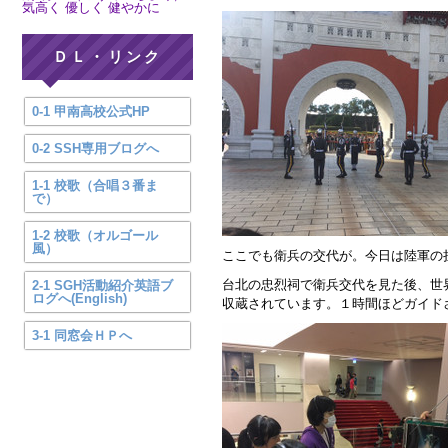
気高く 優しく 健やかに
ＤＬ・リンク
0-1 甲南高校公式HP
0-2 SSH専用ブログへ
1-1 校歌（合唱３番ま
で）
1-2 校歌（オルゴール
風）
ここでも衛兵の交代が。今日は陸軍の
台北の忠烈祠で衛兵交代を見た後、世
2-1 SGH活動紹介英語ブ
ログへ(English)
収蔵されています。１時間ほどガイド
3-1 同窓会ＨＰへ