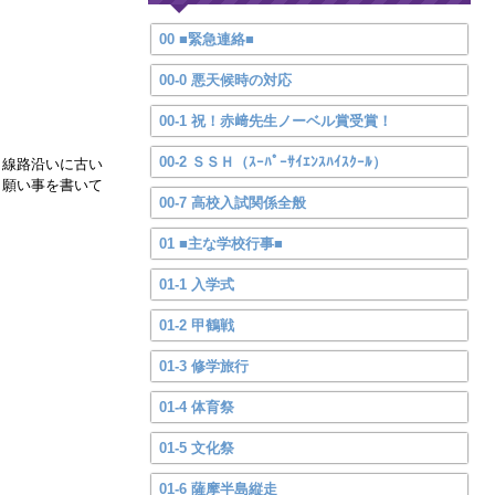
00 ■緊急連絡■
00-0 悪天候時の対応
00-1 祝！赤﨑先生ノーベル賞受賞！
00-2 ＳＳＨ（ｽｰﾊﾟｰｻｲｴﾝｽﾊｲｽｸｰﾙ）
。線路沿いに古い
。願い事を書いて
00-7 高校入試関係全般
01 ■主な学校行事■
01-1 入学式
01-2 甲鶴戦
01-3 修学旅行
01-4 体育祭
01-5 文化祭
01-6 薩摩半島縦走