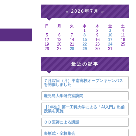
2026年7月
«
»
日
月
火
水
木
金
土
1
2
3
4
5
6
7
8
9
10
11
12
13
14
15
16
17
18
19
20
21
22
23
24
25
26
27
28
29
30
31
最近の記事
７月27日（月）甲南高校オープンキャンパス
を開催しました
鹿児島大学研究室訪問
【1年生】第一工科大学による「AI入門」出前
授業を実施
ＯＢ医師による講話
表彰式・全校集会