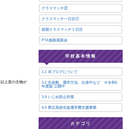
クラスマッチ②
クラスマッチ一日目①
前期クラスマッチ１日目
PTA進路座談会
学校基本情報
1-1 本ブログについて
年以上昔の文物が
3-2 生徒数、通学方法、出身中など ※令和6
年度版 公開中
3-9 いじめ防止対策
4-5 県立高校生徒通学費支援事業
カテゴリ