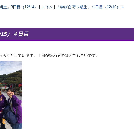
期生」3日目（12/14）
|
メイン
|
「学び台湾５期生」５日目（12/16） »
/15）４日目
わろうとしています。１日が終わるのはとても早いです。