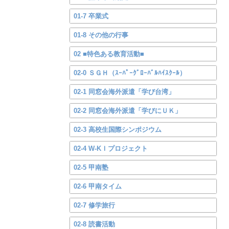
01-7 卒業式
01-8 その他の行事
02 ■特色ある教育活動■
02-0 ＳＧＨ（ｽｰﾊﾟｰｸﾞﾛｰﾊﾞﾙﾊｲｽｸｰﾙ）
02-1 同窓会海外派遣「学び台湾」
02-2 同窓会海外派遣「学びにＵＫ」
02-3 高校生国際シンポジウム
02-4 W-KＩプロジェクト
02-5 甲南塾
02-6 甲南タイム
02-7 修学旅行
02-8 読書活動