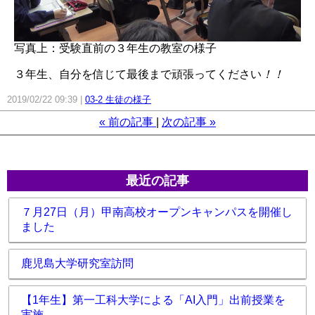
写真上：受験直前の３年生の教室の様子
３年生、自分を信じて最後まで頑張ってください
！！
2019/02/22 09:39
03-2 生徒の様子
«
前の記事
次の記事
»
最近の記事
７月27日（月）甲南高校オープンキャンパスを開催し
ました
鹿児島大学研究室訪問
【1年生】第一工科大学による「AI入門」出前授業を
実施