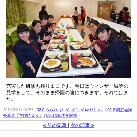
充実した研修も残り１日です。明日はウィンザー城等の
見学をして、そのまま帰国の途につきます。それではま
た。
2018/03/11 02:57
02-0 ＳＧＨ（ｽｰﾊﾟｰｸﾞﾛｰﾊﾞﾙﾊｲｽｸｰﾙ）
02-2 同窓会海
外派遣「学びにＵＫ」
09-3 110周年関係
«
前の記事
次の記事
»