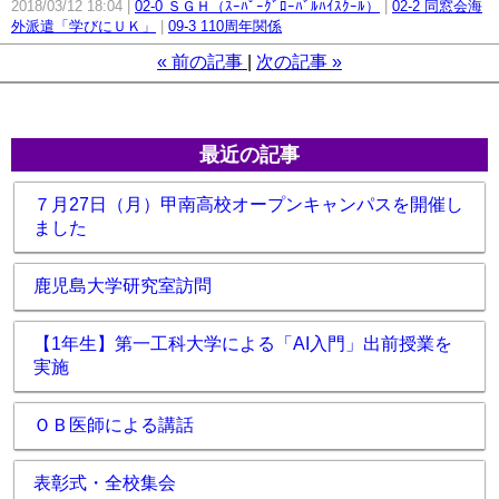
2018/03/12 18:04
02-0 ＳＧＨ（ｽｰﾊﾟｰｸﾞﾛｰﾊﾞﾙﾊｲｽｸｰﾙ）
02-2 同窓会海
外派遣「学びにＵＫ」
09-3 110周年関係
«
前の記事
次の記事
»
最近の記事
７月27日（月）甲南高校オープンキャンパスを開催し
ました
鹿児島大学研究室訪問
【1年生】第一工科大学による「AI入門」出前授業を
実施
ＯＢ医師による講話
表彰式・全校集会