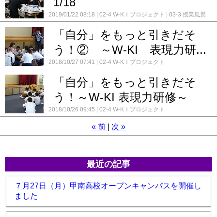
1/18
2019/01/22 08:18
02-4 W-KＩプロジェクト
03-3 授業風景
「自分」をもっと引きだそ
う！② ～W-KI 表現力研...
2018/10/27 07:41
02-4 W-KＩプロジェクト
「自分」をもっと引きだそ
う！～W-KI 表現力研修～
2018/10/26 09:45
02-4 W-KＩプロジェクト
«
前
次
»
最近の記事
７月27日（月）甲南高校オープンキャンパスを開催し
ました