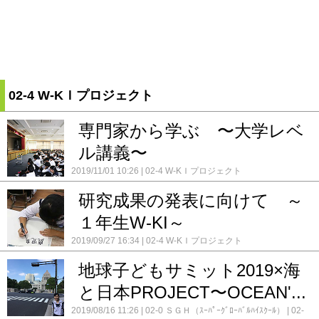
02-4 W-KＩプロジェクト
専門家から学ぶ 〜大学レベ
ル講義〜
2019/11/01 10:26
02-4 W-KＩプロジェクト
研究成果の発表に向けて ～
１年生W-KI～
2019/09/27 16:34
02-4 W-KＩプロジェクト
地球子どもサミット2019×海
と日本PROJECT〜OCEAN'...
2019/08/16 11:26
02-0 ＳＧＨ（ｽｰﾊﾟｰｸﾞﾛｰﾊﾞﾙﾊｲｽｸｰﾙ）
02-