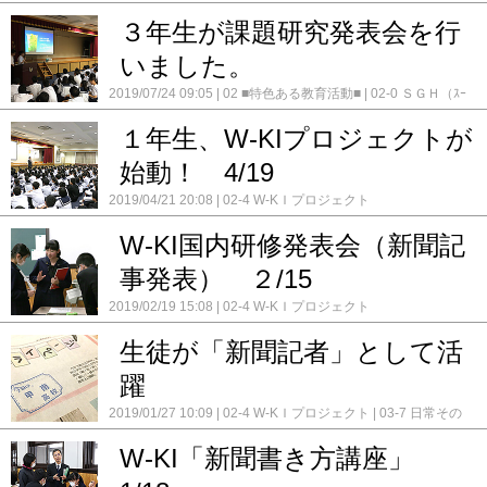
4 W-KＩプロジェクト
３年生が課題研究発表会を行
いました。
2019/07/24 09:05
02 ■特色ある教育活動■
02-0 ＳＧＨ（ｽｰ
ﾊﾟｰｸﾞﾛｰﾊﾞﾙﾊｲｽｸｰﾙ）
02-4 W-KＩプロジェクト
１年生、W-KIプロジェクトが
始動！ 4/19
2019/04/21 20:08
02-4 W-KＩプロジェクト
W-KI国内研修発表会（新聞記
事発表） ２/15
2019/02/19 15:08
02-4 W-KＩプロジェクト
生徒が「新聞記者」として活
躍
2019/01/27 10:09
02-4 W-KＩプロジェクト
03-7 日常その
他
W-KI「新聞書き方講座」