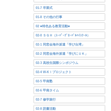
01-7 卒業式
01-8 その他の行事
02 ■特色ある教育活動■
02-0 ＳＧＨ（ｽｰﾊﾟｰｸﾞﾛｰﾊﾞﾙﾊｲｽｸｰﾙ）
02-1 同窓会海外派遣「学び台湾」
02-2 同窓会海外派遣「学びにＵＫ」
02-3 高校生国際シンポジウム
02-4 W-KＩプロジェクト
02-5 甲南塾
02-6 甲南タイム
02-7 修学旅行
02-8 読書活動