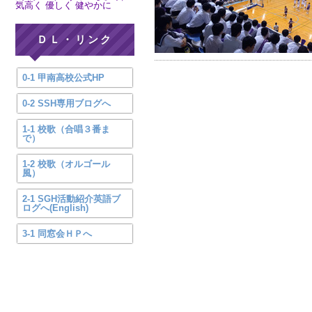
気高く 優しく 健やかに
ＤＬ・リンク
0-1 甲南高校公式HP
0-2 SSH専用ブログへ
1-1 校歌（合唱３番ま
で）
1-2 校歌（オルゴール
風）
2-1 SGH活動紹介英語ブ
ログへ(English)
3-1 同窓会ＨＰへ