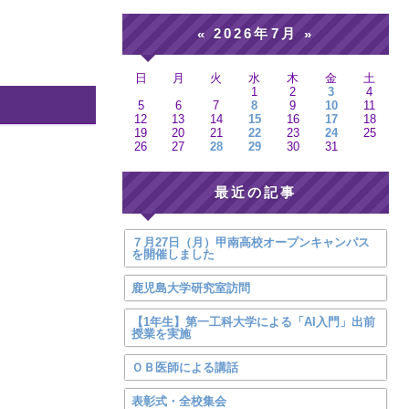
2026年7月
«
»
日
月
火
水
木
金
土
1
2
3
4
5
6
7
8
9
10
11
12
13
14
15
16
17
18
19
20
21
22
23
24
25
26
27
28
29
30
31
最近の記事
７月27日（月）甲南高校オープンキャンパス
を開催しました
鹿児島大学研究室訪問
【1年生】第一工科大学による「AI入門」出前
授業を実施
ＯＢ医師による講話
表彰式・全校集会