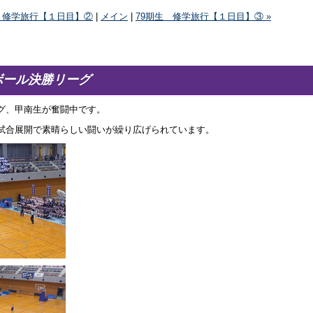
生 修学旅行【１日目】②
|
メイン
|
79期生 修学旅行【１日目】③ »
ボール決勝リーグ
グ、甲南生が奮闘中です。
試合展開で素晴らしい闘いが繰り広げられています。