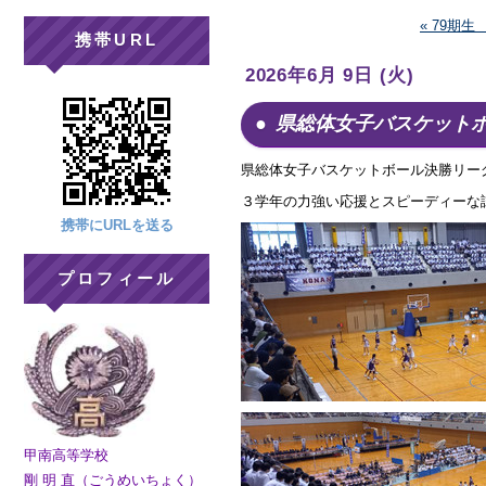
« 79期
携帯URL
2026年6月 9日 (火)
県総体女子バスケット
県総体女子バスケットボール決勝リー
３学年の力強い応援とスピーディーな
携帯にURLを送る
プロフィール
甲南高等学校
剛 明 直（ごうめいちょく）