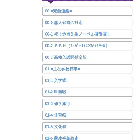
00 ■緊急連絡■
00-0 悪天候時の対応
00-1 祝！赤﨑先生ノーベル賞受賞！
00-2 ＳＳＨ（ｽｰﾊﾟｰｻｲｴﾝｽﾊｲｽｸｰﾙ）
00-7 高校入試関係全般
01 ■主な学校行事■
01-1 入学式
01-2 甲鶴戦
01-3 修学旅行
01-4 体育祭
01-5 文化祭
01-6 薩摩半島縦走