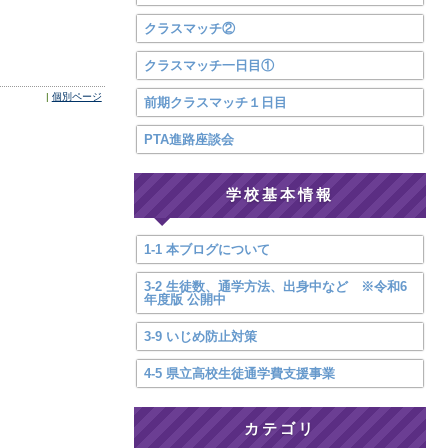
クラスマッチ②
クラスマッチ一日目①
|
個別ページ
前期クラスマッチ１日目
PTA進路座談会
学校基本情報
1-1 本ブログについて
3-2 生徒数、通学方法、出身中など ※令和6
年度版 公開中
3-9 いじめ防止対策
4-5 県立高校生徒通学費支援事業
カテゴリ