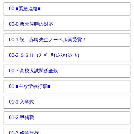
00 ■緊急連絡■
00-0 悪天候時の対応
00-1 祝！赤﨑先生ノーベル賞受賞！
00-2 ＳＳＨ（ｽｰﾊﾟｰｻｲｴﾝｽﾊｲｽｸｰﾙ）
00-7 高校入試関係全般
01 ■主な学校行事■
01-1 入学式
01-2 甲鶴戦
01-3 修学旅行