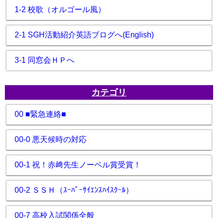
1-2 校歌（オルゴール風）
2-1 SGH活動紹介英語ブログへ(English)
3-1 同窓会ＨＰへ
カテゴリ
00 ■緊急連絡■
00-0 悪天候時の対応
00-1 祝！赤﨑先生ノーベル賞受賞！
00-2 ＳＳＨ（ｽｰﾊﾟｰｻｲｴﾝｽﾊｲｽｸｰﾙ）
00-7 高校入試関係全般