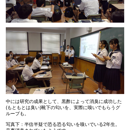
中には研究の成果として、黒酢によって消臭に成功した
(もともとは臭い)靴下の匂いを、実際に嗅いでもらうグ
ループも。
写真下：半信半疑で恐る恐る匂いを嗅いでいる2年生。