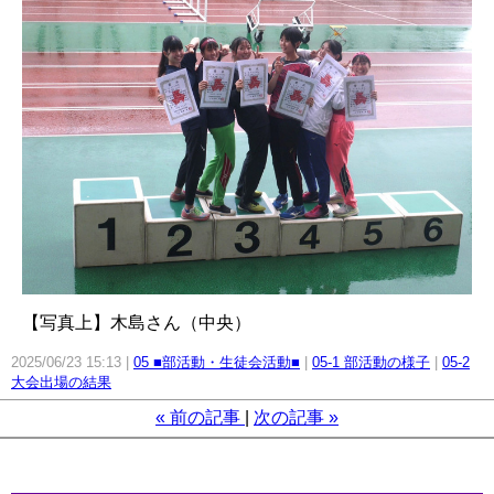
【写真上】木島さん（中央）
2025/06/23 15:13
05 ■部活動・生徒会活動■
05-1 部活動の様子
05-2
大会出場の結果
«
前の記事
次の記事
»