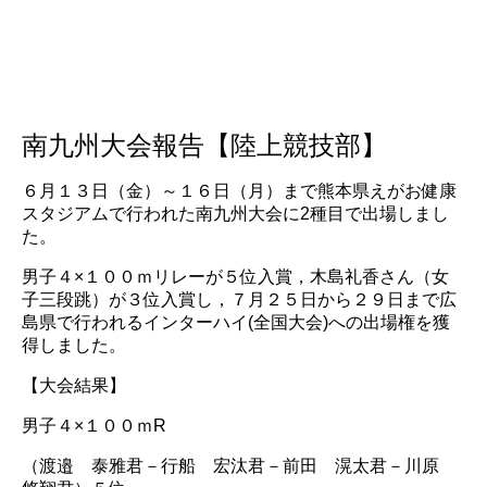
南九州大会報告【陸上競技部】
６月１３日（金）～１６日（月）まで熊本県えがお健康
スタジアムで行われた南九州大会に2種目で出場しまし
た。
男子４×１００ｍリレーが５位入賞，木島礼香さん（女
子三段跳）が３位入賞し，７月２５日から２９日まで広
島県で行われるインターハイ(全国大会)への出場権を獲
得しました。
【大会結果】
男子４×１００ｍR
（渡邉 泰雅君－行船 宏汰君－前田 滉太君－川原