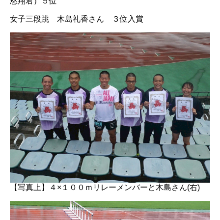
悠翔君）５位
女子三段跳 木島礼香さん ３位入賞
【写真上】４×１００ｍリレーメンバーと木島さん(右)