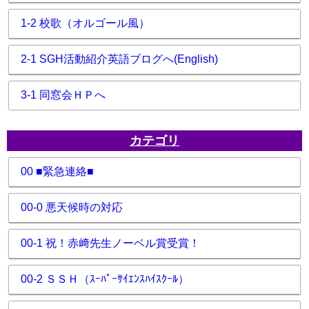
1-2 校歌（オルゴール風）
2-1 SGH活動紹介英語ブログへ(English)
3-1 同窓会ＨＰへ
カテゴリ
00 ■緊急連絡■
00-0 悪天候時の対応
00-1 祝！赤﨑先生ノーベル賞受賞！
00-2 ＳＳＨ（ｽｰﾊﾟｰｻｲｴﾝｽﾊｲｽｸｰﾙ）