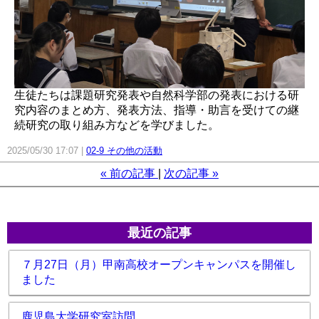
生徒たちは課題研究発表や自然科学部の発表における研
究内容のまとめ方、発表方法、指導・助言を受けての継
続研究の取り組み方などを学びました。
2025/05/30 17:07
02-9 その他の活動
«
前の記事
次の記事
»
最近の記事
７月27日（月）甲南高校オープンキャンパスを開催し
ました
鹿児島大学研究室訪問