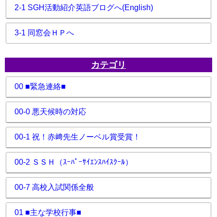
2-1 SGH活動紹介英語ブログへ(English)
3-1 同窓会ＨＰへ
カテゴリ
00 ■緊急連絡■
00-0 悪天候時の対応
00-1 祝！赤﨑先生ノーベル賞受賞！
00-2 ＳＳＨ（ｽｰﾊﾟｰｻｲｴﾝｽﾊｲｽｸｰﾙ）
00-7 高校入試関係全般
01 ■主な学校行事■