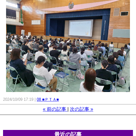
2024/10/09 17:19
08 ■ＰＴＡ■
«
前の記事
次の記事
»
最近の記事