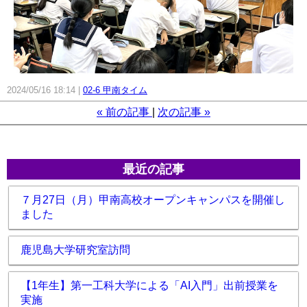
2024/05/16 18:14
02-6 甲南タイム
«
前の記事
次の記事
»
最近の記事
７月27日（月）甲南高校オープンキャンパスを開催し
ました
鹿児島大学研究室訪問
【1年生】第一工科大学による「AI入門」出前授業を
実施