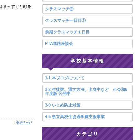
はまっすぐと顔を
クラスマッチ②
クラスマッチ一日目①
前期クラスマッチ１日目
PTA進路座談会
学校基本情報
1-1 本ブログについて
3-2 生徒数、通学方法、出身中など ※令和6
年度版 公開中
3-9 いじめ防止対策
4-5 県立高校生徒通学費支援事業
|
個別ページ
カテゴリ