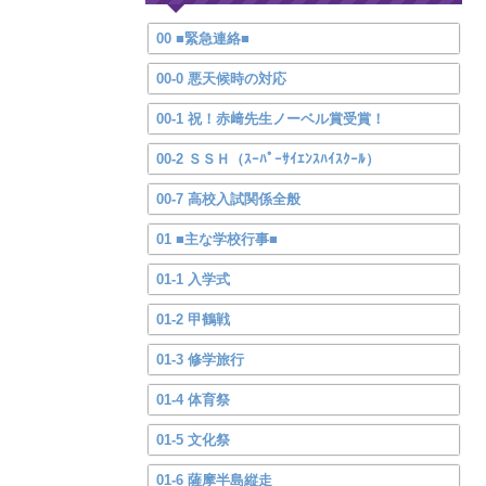
00 ■緊急連絡■
00-0 悪天候時の対応
00-1 祝！赤﨑先生ノーベル賞受賞！
00-2 ＳＳＨ（ｽｰﾊﾟｰｻｲｴﾝｽﾊｲｽｸｰﾙ）
00-7 高校入試関係全般
01 ■主な学校行事■
01-1 入学式
01-2 甲鶴戦
01-3 修学旅行
01-4 体育祭
01-5 文化祭
01-6 薩摩半島縦走