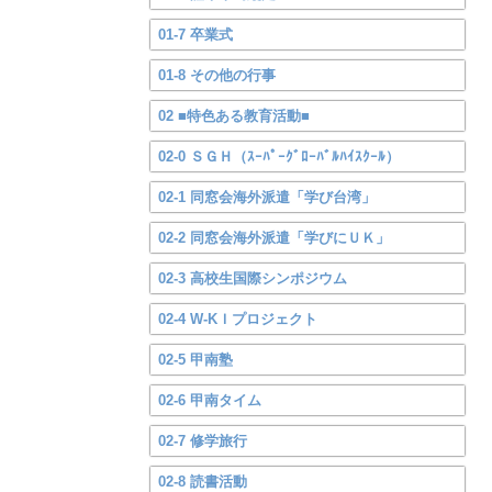
01-7 卒業式
01-8 その他の行事
02 ■特色ある教育活動■
02-0 ＳＧＨ（ｽｰﾊﾟｰｸﾞﾛｰﾊﾞﾙﾊｲｽｸｰﾙ）
02-1 同窓会海外派遣「学び台湾」
02-2 同窓会海外派遣「学びにＵＫ」
02-3 高校生国際シンポジウム
02-4 W-KＩプロジェクト
02-5 甲南塾
02-6 甲南タイム
02-7 修学旅行
02-8 読書活動