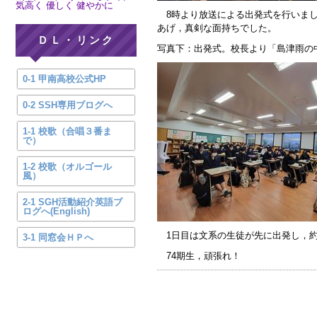
気高く 優しく 健やかに
8時より放送による出発式を行いまし
あげ，真剣な面持ちでした。
ＤＬ・リンク
写真下：出発式。校長より「島津雨の
0-1 甲南高校公式HP
0-2 SSH専用ブログへ
1-1 校歌（合唱３番ま
で）
1-2 校歌（オルゴール
風）
2-1 SGH活動紹介英語ブ
ログへ(English)
1日目は文系の生徒が先に出発し，約
3-1 同窓会ＨＰへ
74期生，頑張れ！