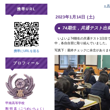
« 
携帯URL
2023年1月14日 (土)
74期生，共通テスト出
いよいよ74期生の共通テスト1日目
中，各自自習に取り組んでいました。
写真下：最終チェックに余念がありま
携帯にURLを送る
プロフィール
甲南高等学校
剛 明 直（ごうめいちょく）