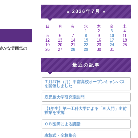
2026年7月
«
»
日
月
火
水
木
金
土
1
2
3
4
5
6
7
8
9
10
11
12
13
14
15
16
17
18
19
20
21
22
23
24
25
静かな雰囲気の
26
27
28
29
30
31
最近の記事
７月27日（月）甲南高校オープンキャンパス
を開催しました
鹿児島大学研究室訪問
【1年生】第一工科大学による「AI入門」出前
授業を実施
ＯＢ医師による講話
表彰式・全校集会