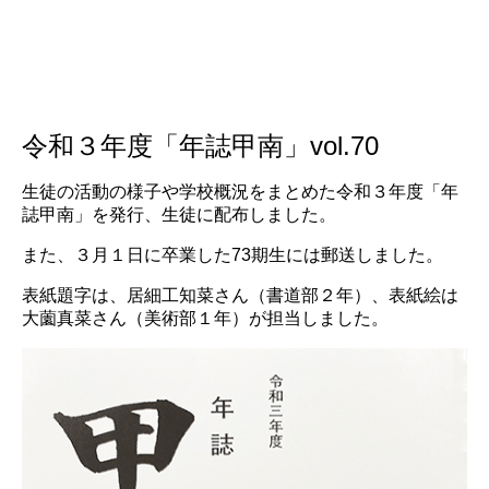
令和３年度「年誌甲南」vol.70
生徒の活動の様子や学校概況をまとめた令和３年度「年
誌甲南」を発行、生徒に配布しました。
また、３月１日に卒業した73期生には郵送しました。
表紙題字は、居細工知菜さん（書道部２年）、表紙絵は
大薗真菜さん（美術部１年）が担当しました。