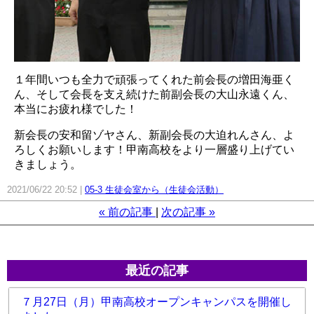
１年間いつも全力で頑張ってくれた前会長の増田海亜く
ん、そして会長を支え続けた前副会長の大山永遠くん、
本当にお疲れ様でした！
新会長の安和留ゾヤさん、新副会長の大迫れんさん、よ
ろしくお願いします！甲南高校をより一層盛り上げてい
きましょう。
2021/06/22 20:52
05-3 生徒会室から（生徒会活動）
«
前の記事
次の記事
»
最近の記事
７月27日（月）甲南高校オープンキャンパスを開催し