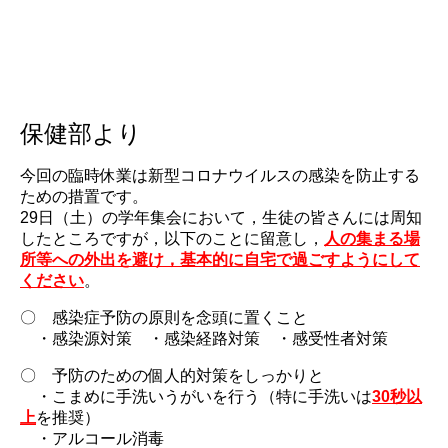
保健部より
今回の臨時休業は新型コロナウイルスの感染を防止する
ための措置です。
29日（土）の学年集会において，生徒の皆さんには周知
したところですが，以下のことに留意し，
人の集まる場
所等への外出を避け，基本的に自宅で過ごすようにして
ください
。
〇 感染症予防の原則を念頭に置くこと
・感染源対策 ・感染経路対策 ・感受性者対策
〇 予防のための個人的対策をしっかりと
・こまめに手洗いうがいを行う（特に手洗いは
30秒以
上
を推奨）
・アルコール消毒