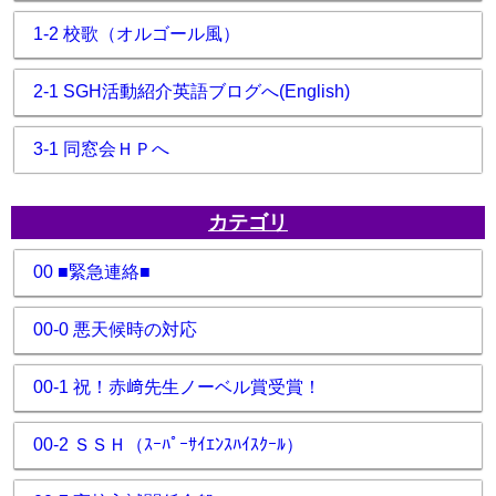
1-2 校歌（オルゴール風）
2-1 SGH活動紹介英語ブログへ(English)
3-1 同窓会ＨＰへ
カテゴリ
00 ■緊急連絡■
00-0 悪天候時の対応
00-1 祝！赤﨑先生ノーベル賞受賞！
00-2 ＳＳＨ（ｽｰﾊﾟｰｻｲｴﾝｽﾊｲｽｸｰﾙ）