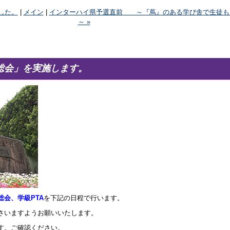
した。
|
メイン
|
インターハイ県予選直前 ～『蔦』のある学び舎で生徒も
～ »
A総会」を実施します。
A総会、学級PTA
を下記の日程で行います。
さいますようお願いいたします。
す。ご確認ください。