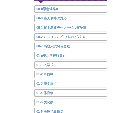
00 ■緊急連絡■
00-0 悪天候時の対応
00-1 祝！赤﨑先生ノーベル賞受賞！
00-2 ＳＳＨ（ｽｰﾊﾟｰｻｲｴﾝｽﾊｲｽｸｰﾙ）
00-7 高校入試関係全般
01 ■主な学校行事■
01-1 入学式
01-2 甲鶴戦
01-3 修学旅行
01-4 体育祭
01-5 文化祭
01-6 薩摩半島縦走