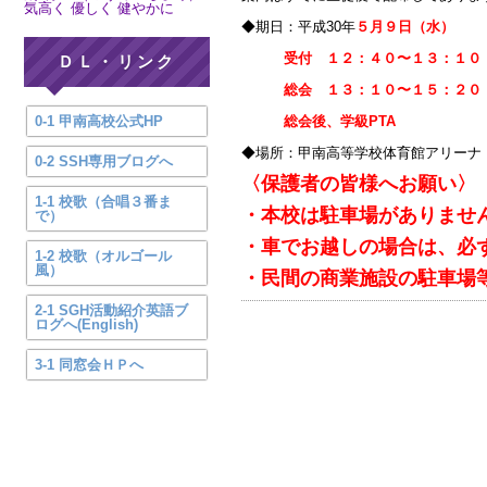
気高く 優しく 健やかに
◆期日：平成30年
５月９日（水）
受付 １２：４０〜１３：１０
ＤＬ・リンク
総会 １３：１０〜１５：２
0-1 甲南高校公式HP
総会後、学級PTA
◆場所：甲南高等学校体育館アリーナ
0-2 SSH専用ブログへ
〈保護者の皆様へお願い〉
1-1 校歌（合唱３番ま
・本校は駐車場がありませ
で）
・車でお越しの場合は、必
1-2 校歌（オルゴール
風）
・民間の商業施設の駐車場
2-1 SGH活動紹介英語ブ
ログへ(English)
3-1 同窓会ＨＰへ