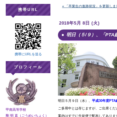
« 「卒業生の進路状況」を更新しま
携帯URL
2018年5月 8日 (火)
明日（５/９）、「PT
携帯にURLを送る
プロフィール
明日５月９日（水）、
平成30年度PT
ご多用中とは存じますが、ご出席くだ
甲南高等学校
剛 明 直（ごうめいちょく）
案内はすでに生徒便で配布してありま