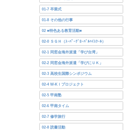
01-7 卒業式
01-8 その他の行事
02 ■特色ある教育活動■
02-0 ＳＧＨ（ｽｰﾊﾟｰｸﾞﾛｰﾊﾞﾙﾊｲｽｸｰﾙ）
02-1 同窓会海外派遣「学び台湾」
02-2 同窓会海外派遣「学びにＵＫ」
02-3 高校生国際シンポジウム
02-4 W-KＩプロジェクト
02-5 甲南塾
02-6 甲南タイム
02-7 修学旅行
02-8 読書活動