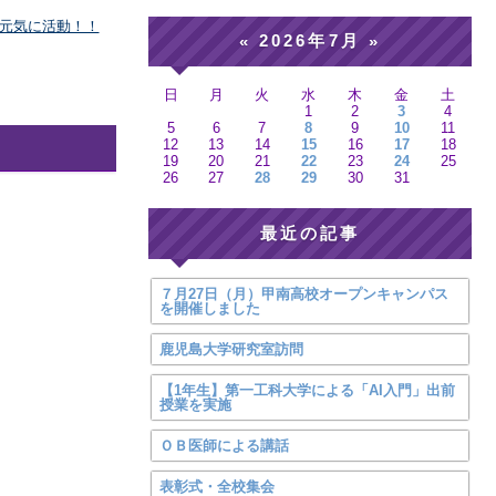
元気に活動！！
2026年7月
«
»
日
月
火
水
木
金
土
1
2
3
4
5
6
7
8
9
10
11
12
13
14
15
16
17
18
19
20
21
22
23
24
25
26
27
28
29
30
31
最近の記事
７月27日（月）甲南高校オープンキャンパス
を開催しました
鹿児島大学研究室訪問
【1年生】第一工科大学による「AI入門」出前
授業を実施
ＯＢ医師による講話
表彰式・全校集会