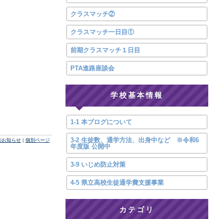
クラスマッチ②
クラスマッチ一日目①
前期クラスマッチ１日目
PTA進路座談会
学校基本情報
1-1 本ブログについて
3-2 生徒数、通学方法、出身中など ※令和6
係のお知らせ
|
個別ページ
年度版 公開中
3-9 いじめ防止対策
4-5 県立高校生徒通学費支援事業
カテゴリ