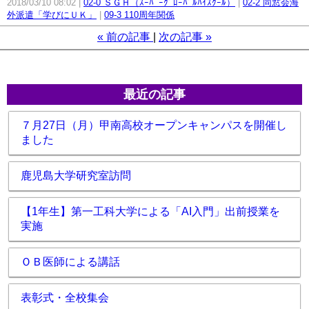
2018/03/10 08:02
02-0 ＳＧＨ（ｽｰﾊﾟｰｸﾞﾛｰﾊﾞﾙﾊｲｽｸｰﾙ）
02-2 同窓会海
外派遣「学びにＵＫ」
09-3 110周年関係
«
前の記事
次の記事
»
最近の記事
７月27日（月）甲南高校オープンキャンパスを開催し
ました
鹿児島大学研究室訪問
【1年生】第一工科大学による「AI入門」出前授業を
実施
ＯＢ医師による講話
表彰式・全校集会