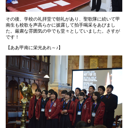
その後、学校の礼拝堂で朝礼があり、聖歌隊に続いて甲
南生も校歌を声高らかに披露して拍手喝采をあびまし
た。厳粛な雰囲気の中でも堂々としていました。さすが
です！
【ああ甲南に栄光あれ～♪】