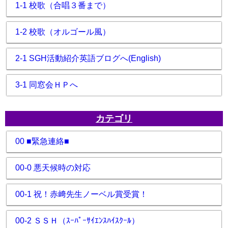
1-1 校歌（合唱３番まで）
1-2 校歌（オルゴール風）
2-1 SGH活動紹介英語ブログへ(English)
3-1 同窓会ＨＰへ
カテゴリ
00 ■緊急連絡■
00-0 悪天候時の対応
00-1 祝！赤﨑先生ノーベル賞受賞！
00-2 ＳＳＨ（ｽｰﾊﾟｰｻｲｴﾝｽﾊｲｽｸｰﾙ）