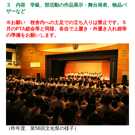
３ 内容 学級、部活動の作品展示・舞台発表、物品バ
ザーなど
※お願い 校舎内への土足での立ち入りは禁止です。５
月のPTA総会等と同様、各自で上履き・外履き入れ袋等
の準備をお願いします。
（昨年度、第56回文化祭の様子）