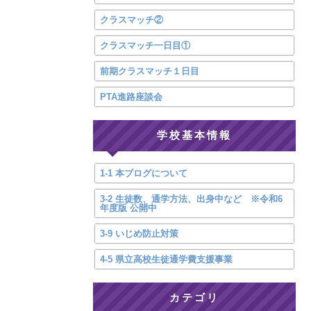
クラスマッチ②
クラスマッチ一日目①
前期クラスマッチ１日目
PTA進路座談会
学校基本情報
1-1 本ブログについて
3-2 生徒数、通学方法、出身中など ※令和6
年度版 公開中
3-9 いじめ防止対策
4-5 県立高校生徒通学費支援事業
カテゴリ