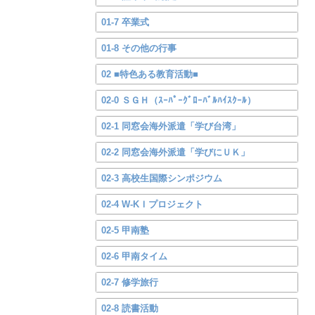
01-7 卒業式
01-8 その他の行事
02 ■特色ある教育活動■
02-0 ＳＧＨ（ｽｰﾊﾟｰｸﾞﾛｰﾊﾞﾙﾊｲｽｸｰﾙ）
02-1 同窓会海外派遣「学び台湾」
02-2 同窓会海外派遣「学びにＵＫ」
02-3 高校生国際シンポジウム
02-4 W-KＩプロジェクト
02-5 甲南塾
02-6 甲南タイム
02-7 修学旅行
02-8 読書活動