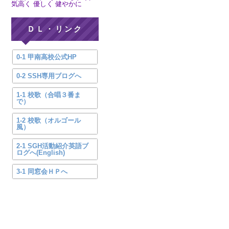
気高く 優しく 健やかに
ＤＬ・リンク
0-1 甲南高校公式HP
0-2 SSH専用ブログへ
1-1 校歌（合唱３番ま
で）
1-2 校歌（オルゴール
風）
2-1 SGH活動紹介英語ブ
ログへ(English)
3-1 同窓会ＨＰへ