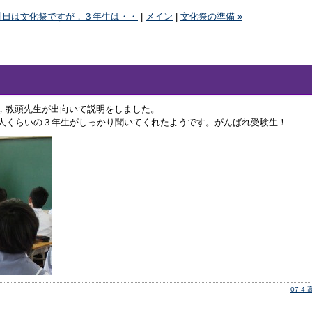
 明日は文化祭ですが，３年生は・・
|
メイン
|
文化祭の準備 »
，教頭先生が出向いて説明をしました。
0人くらいの３年生がしっかり聞いてくれたようです。がんばれ受験生！
07-4