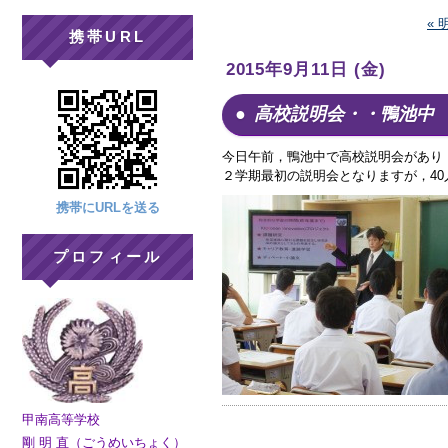
«
携帯URL
2015年9月11日 (金)
高校説明会・・鴨池中
今日午前，鴨池中で高校説明会があり
２学期最初の説明会となりますが，4
携帯にURLを送る
プロフィール
甲南高等学校
剛 明 直（ごうめいちょく）