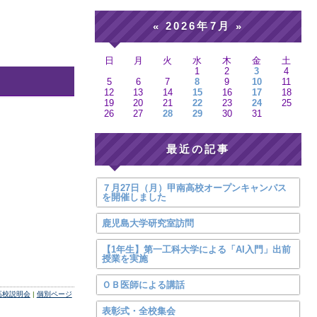
2026年7月
«
»
日
月
火
水
木
金
土
1
2
3
4
5
6
7
8
9
10
11
12
13
14
15
16
17
18
19
20
21
22
23
24
25
26
27
28
29
30
31
最近の記事
７月27日（月）甲南高校オープンキャンパス
を開催しました
鹿児島大学研究室訪問
【1年生】第一工科大学による「AI入門」出前
授業を実施
ＯＢ医師による講話
 高校説明会
|
個別ページ
表彰式・全校集会