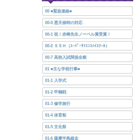
00 ■緊急連絡■
00-0 悪天候時の対応
00-1 祝！赤﨑先生ノーベル賞受賞！
00-2 ＳＳＨ（ｽｰﾊﾟｰｻｲｴﾝｽﾊｲｽｸｰﾙ）
00-7 高校入試関係全般
01 ■主な学校行事■
01-1 入学式
01-2 甲鶴戦
01-3 修学旅行
01-4 体育祭
01-5 文化祭
01-6 薩摩半島縦走