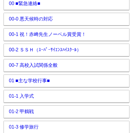
00 ■緊急連絡■
00-0 悪天候時の対応
00-1 祝！赤﨑先生ノーベル賞受賞！
00-2 ＳＳＨ（ｽｰﾊﾟｰｻｲｴﾝｽﾊｲｽｸｰﾙ）
00-7 高校入試関係全般
01 ■主な学校行事■
01-1 入学式
01-2 甲鶴戦
01-3 修学旅行