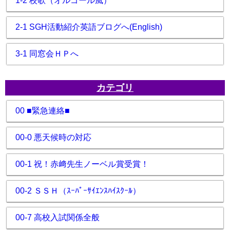
1-2 校歌（オルゴール風）
2-1 SGH活動紹介英語ブログへ(English)
3-1 同窓会ＨＰへ
カテゴリ
00 ■緊急連絡■
00-0 悪天候時の対応
00-1 祝！赤﨑先生ノーベル賞受賞！
00-2 ＳＳＨ（ｽｰﾊﾟｰｻｲｴﾝｽﾊｲｽｸｰﾙ）
00-7 高校入試関係全般