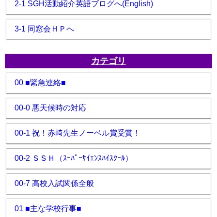
2-1 SGH活動紹介英語ブログへ(English)
3-1 同窓会ＨＰへ
カテゴリ
00 ■緊急連絡■
00-0 悪天候時の対応
00-1 祝！赤﨑先生ノーベル賞受賞！
00-2 ＳＳＨ（ｽｰﾊﾟｰｻｲｴﾝｽﾊｲｽｸｰﾙ）
00-7 高校入試関係全般
01 ■主な学校行事■