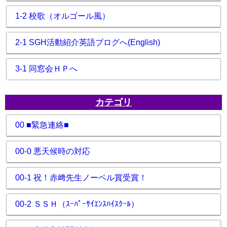
1-2 校歌（オルゴール風）
2-1 SGH活動紹介英語ブログへ(English)
3-1 同窓会ＨＰへ
カテゴリ
00 ■緊急連絡■
00-0 悪天候時の対応
00-1 祝！赤﨑先生ノーベル賞受賞！
00-2 ＳＳＨ（ｽｰﾊﾟｰｻｲｴﾝｽﾊｲｽｸｰﾙ）